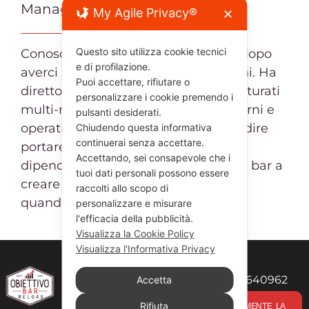
Manager
My Agile Privacy®
✕
Questo sito utilizza cookie tecnici
Conosce il lavoro del bar da dentro dopo
e di profilazione.
averci iniziato a lavorare a soli 19 anni. Ha
Puoi accettare, rifiutare o
diretto locali con 40 dipendenti e fatturati
personalizzare i cookie premendo i
multi-milionari, gestendo numeri, turni e
pulsanti desiderati.
operatività quotidiana. Sa cosa vuol dire
Chiudendo questa informativa
continuerai senza accettare.
portare avanti un bar quando tutto
Accettando, sei consapevole che i
dipende dal titolare. Aiuta i titolari di bar a
tuoi dati personali possono essere
creare un locale che funziona anche
raccolti allo scopo di
quando non sono dietro al bancone
personalizzare e misurare
l'efficacia della pubblicità.
Visualizza la Cookie Policy
Visualizza l'Informativa Privacy
© 2026 RELOAD FC srl - P.I 12244640962
Accetta
Privacy Policy
-
Cookie Policy
Rifiuta
SCARICA GRATUITAMENTE LA