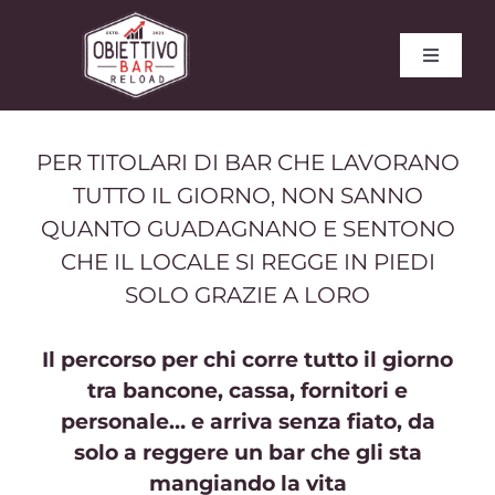
Salta
al
Toggle
contenuto
Navigat
Home
PER TITOLARI DI BAR CHE LAVORANO
Il bar che vorrei
TUTTO IL GIORNO, NON SANNO
QUANTO GUADAGNANO E SENTONO
Contenuti gratuiti
CHE IL LOCALE SI REGGE IN PIEDI
SOLO GRAZIE A LORO
Blog
Il percorso per chi corre tutto il giorno
tra bancone, cassa, fornitori e
Contatti
personale… e arriva senza fiato, da
solo a reggere un bar che gli sta
mangiando la vita