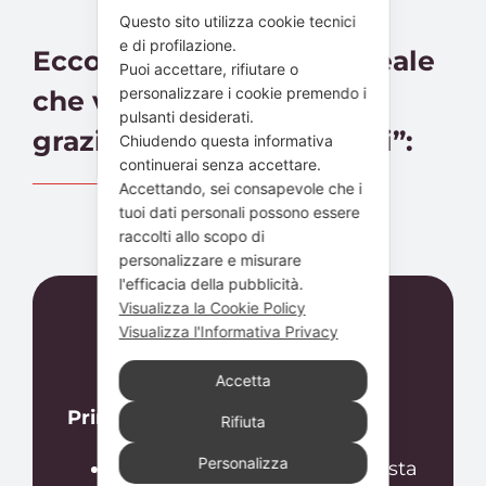
Questo sito utilizza cookie tecnici
e di profilazione.
Ecco la trasformazione reale
Puoi accettare, rifiutare o
personalizzare i cookie premendo i
che vivrai in soli 12 mesi
pulsanti desiderati.
grazie a “Il Bar che Vorrei”:
Chiudendo questa informativa
continuerai senza accettare.
Accettando, sei consapevole che i
tuoi dati personali possono essere
raccolti allo scopo di
personalizzare e misurare
l'efficacia della pubblicità.
Visualizza la Cookie Policy
Visualizza l'Informativa Privacy
Accetta
Prima de “Il Bar che Vorrei”
Rifiuta
Personalizza
Ti svegli già stanco, con la testa