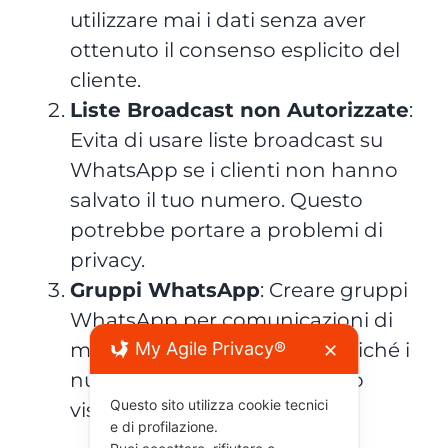
utilizzare mai i dati senza aver
ottenuto il consenso esplicito del
cliente.
Liste Broadcast non Autorizzate
:
Evita di usare liste broadcast su
WhatsApp se i clienti non hanno
salvato il tuo numero. Questo
potrebbe portare a problemi di
privacy.
Gruppi WhatsApp
: Creare gruppi
WhatsApp per comunicazioni di
My Agile Privacy®
marketing viola la privacy poiché i
✕
numeri di telefono diventano
Questo sito utilizza cookie tecnici
visibili a tutti i partecipanti.
e di profilazione.