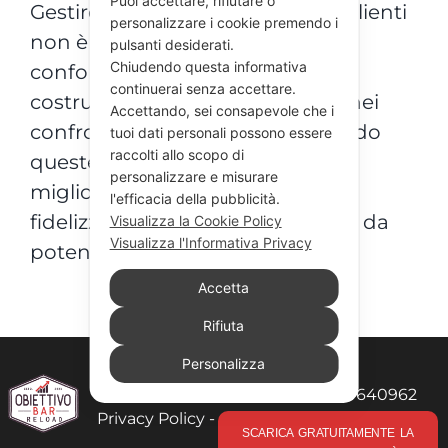
Puoi accettare, rifiutare o
Gestire correttamente i dati dei clienti
personalizzare i cookie premendo i
non è solo una questione di
pulsanti desiderati.
Chiudendo questa informativa
conformità legale, ma anche di
continuerai senza accettare.
costruzione di fiducia e rispetto nei
Accettando, sei consapevole che i
confronti dei tuoi clienti. Seguendo
tuoi dati personali possono essere
raccolti allo scopo di
queste buone pratiche, potrai
personalizzare e misurare
migliorare la loro esperienza,
l'efficacia della pubblicità.
fidelizzarli e proteggere il tuo bar da
Visualizza la Cookie Policy
Visualizza l'Informativa Privacy
potenziali problemi legali.
Accetta
Rifiuta
Personalizza
© 2026 RELOAD FC srl - P.I 12244640962
Privacy Policy
-
Cookie Policy
SCARICA GRATUITAMENTE LA