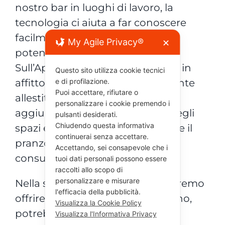
nostro bar in luoghi di lavoro, la
tecnologia ci aiuta a far conoscere
facilmente il nostro servizio a
My Agile Privacy®
✕
potenziali clienti.
Sull’App Nibol possiamo mettere in
Questo sito utilizza cookie tecnici
affitto i nostri spazi adeguatamente
e di profilazione.
Puoi accettare, rifiutare o
allestiti per ospitare lavoratori
personalizzare i cookie premendo i
aggiungendo una descrizione degli
pulsanti desiderati.
Chiudendo questa informativa
spazi e dei servizi aggiuntivi come il
continuerai senza accettare.
pranzo o se è obbligatoria la
Accettando, sei consapevole che i
consumazione.
tuoi dati personali possono essere
raccolti allo scopo di
personalizzare e misurare
Nella speranza che a giugno potremo
l'efficacia della pubblicità.
offrire il servizio al tavolo all’interno,
Visualizza la Cookie Policy
potrebbe essere una buona
Visualizza l'Informativa Privacy